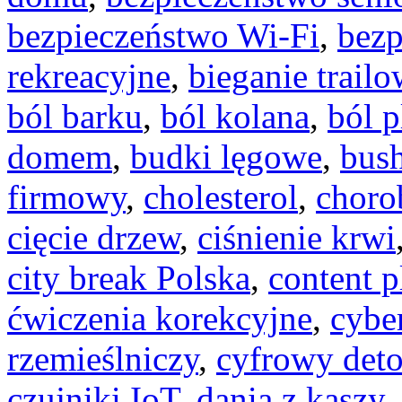
bezpieczeństwo Wi-Fi
,
bezp
rekreacyjne
,
bieganie trail
ból barku
,
ból kolana
,
ból 
domem
,
budki lęgowe
,
bush
firmowy
,
cholesterol
,
choro
cięcie drzew
,
ciśnienie krwi
city break Polska
,
content p
ćwiczenia korekcyjne
,
cybe
rzemieślniczy
,
cyfrowy det
czujniki IoT
,
dania z kaszy
,