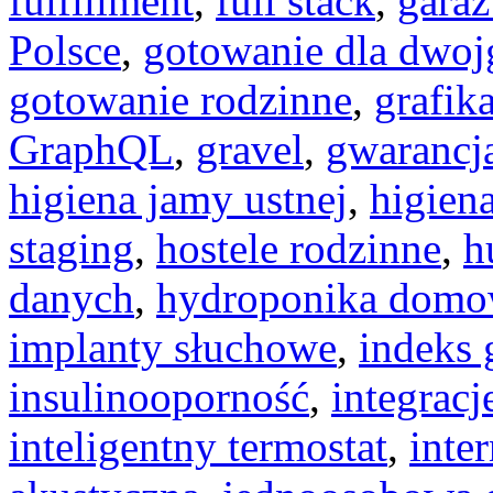
fulfillment
,
full stack
,
gara
Polsce
,
gotowanie dla dwoj
gotowanie rodzinne
,
grafik
GraphQL
,
gravel
,
gwarancj
higiena jamy ustnej
,
higien
staging
,
hostele rodzinne
,
h
danych
,
hydroponika dom
implanty słuchowe
,
indeks 
insulinooporność
,
integracj
inteligentny termostat
,
inter