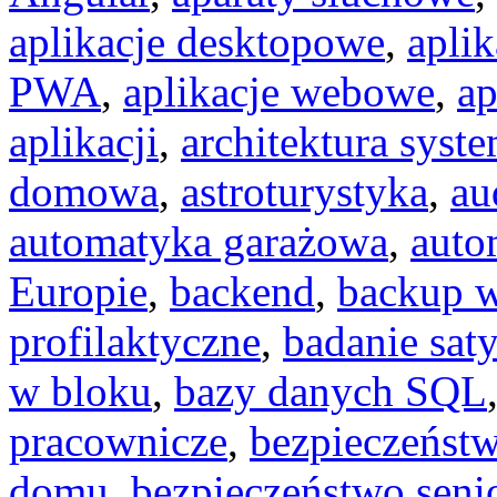
aplikacje desktopowe
,
apli
PWA
,
aplikacje webowe
,
ap
aplikacji
,
architektura syst
domowa
,
astroturystyka
,
au
automatyka garażowa
,
auto
Europie
,
backend
,
backup 
profilaktyczne
,
badanie saty
w bloku
,
bazy danych SQL
pracownicze
,
bezpieczeńst
domu
,
bezpieczeństwo seni