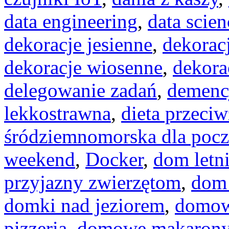
data engineering
,
data scien
dekoracje jesienne
,
dekoracj
dekoracje wiosenne
,
dekora
delegowanie zadań
,
demenc
lekkostrawna
,
dieta przeci
śródziemnomorska dla pocz
weekend
,
Docker
,
dom letn
przyjazny zwierzętom
,
dom 
domki nad jeziorem
,
domow
pizzeria
,
domowe makaron