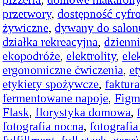
przetwory
,
dostępność cyfr
żywiczne
,
dywany do salon
działka rekreacyjna
,
dzienn
ekopodróże
,
elektrolity
,
ele
ergonomiczne ćwiczenia
,
et
etykiety spożywcze
,
faktura
fermentowane napoje
,
Figm
Flask
,
florystyka domowa
,
fotografia nocna
,
fotografi