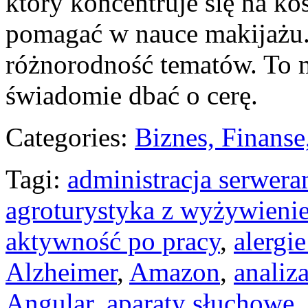
który koncentruje się na k
pomagać w nauce makijażu. J
różnorodność tematów. To m
świadomie dbać o cerę.
Categories:
Biznes, Finans
Tagi:
administracja serwera
agroturystyka z wyżywieni
aktywność po pracy
,
alergi
Alzheimer
,
Amazon
,
analiz
Angular
,
aparaty słuchowe
,